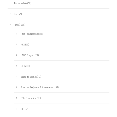
Partenariats
(58)
3×3
(43)
Tout
(1 000)
Pôle Handibasket
(12)
NF2
(66)
LABC Citoyen
(29)
Club
(66)
Ecole de Basket
(47)
Équipes Région et Département
(63)
Pôle Formation
(95)
NF1
(371)