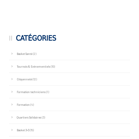
CATÉGORIES
Basket Santé
(2)
Tournois & Evénementiels
(10)
Citoyenneté
(12)
Formation techniciens
(1)
Formation
(4)
Quartiers Solidaires
(3)
Basket 3×3
(15)