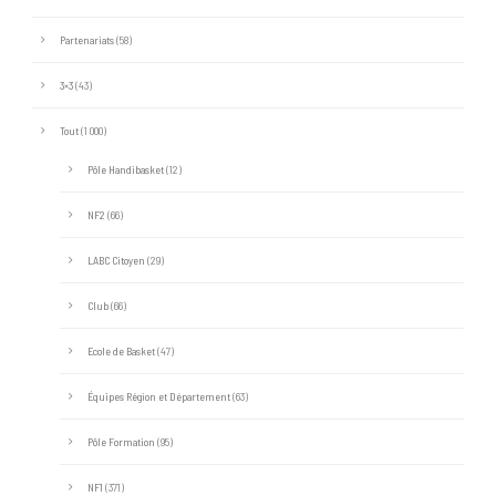
Partenariats
(58)
3×3
(43)
Tout
(1 000)
Pôle Handibasket
(12)
NF2
(66)
LABC Citoyen
(29)
Club
(66)
Ecole de Basket
(47)
Équipes Région et Département
(63)
Pôle Formation
(95)
NF1
(371)