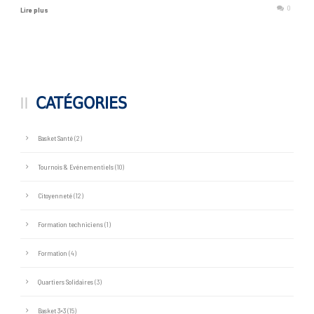
0
Lire plus
CATÉGORIES
Basket Santé
(2)
Tournois & Evénementiels
(10)
Citoyenneté
(12)
Formation techniciens
(1)
Formation
(4)
Quartiers Solidaires
(3)
Basket 3×3
(15)