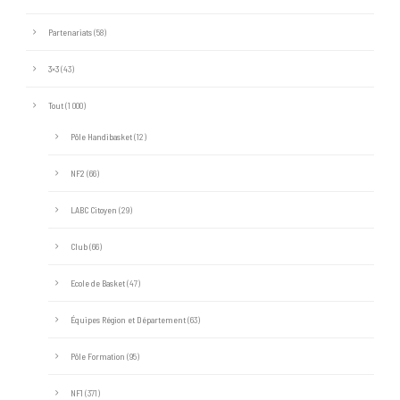
Partenariats
(58)
3×3
(43)
Tout
(1 000)
Pôle Handibasket
(12)
NF2
(66)
LABC Citoyen
(29)
Club
(66)
Ecole de Basket
(47)
Équipes Région et Département
(63)
Pôle Formation
(95)
NF1
(371)