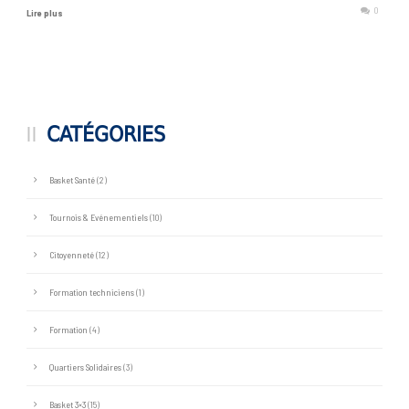
0
Lire plus
CATÉGORIES
Basket Santé
(2)
Tournois & Evénementiels
(10)
Citoyenneté
(12)
Formation techniciens
(1)
Formation
(4)
Quartiers Solidaires
(3)
Basket 3×3
(15)