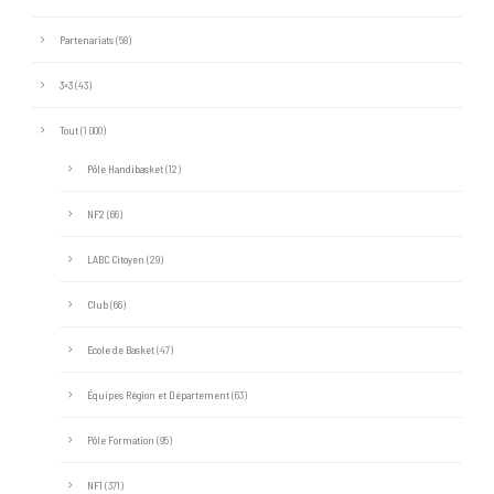
Partenariats
(58)
3×3
(43)
Tout
(1 000)
Pôle Handibasket
(12)
NF2
(66)
LABC Citoyen
(29)
Club
(66)
Ecole de Basket
(47)
Équipes Région et Département
(63)
Pôle Formation
(95)
NF1
(371)