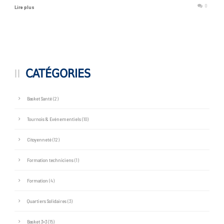
0
Lire plus
CATÉGORIES
Basket Santé
(2)
Tournois & Evénementiels
(10)
Citoyenneté
(12)
Formation techniciens
(1)
Formation
(4)
Quartiers Solidaires
(3)
Basket 3×3
(15)