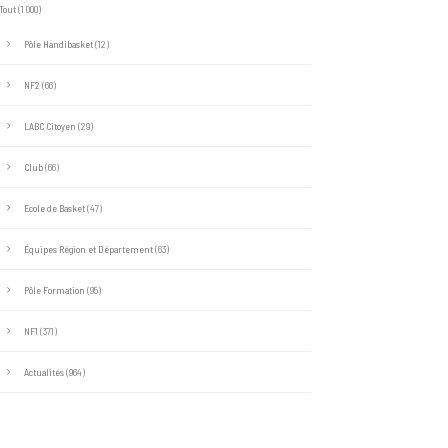
Tout
(1 000)
Pôle Handibasket
(12)
NF2
(66)
LABC Citoyen
(29)
Club
(66)
Ecole de Basket
(47)
Équipes Région et Département
(63)
Pôle Formation
(95)
NF1
(371)
Actualités
(964)