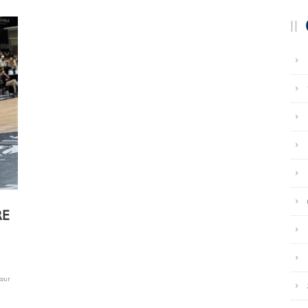
RE
tour