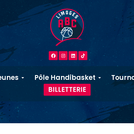
eunes
Pôle Handibasket
Tourno
BILLETTERIE