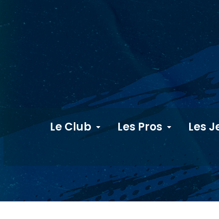
Le Club
Les Pros
Les J