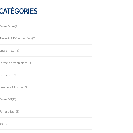
CATÉGORIES
Basket Santé
(2)
Tournois & Evénementiels
(10)
Citoyenneté
(12)
Formation techniciens
(1)
Formation
(4)
Quartiers Solidaires
(3)
Basket 3×3
(15)
Partenariats
(58)
3×3
(43)