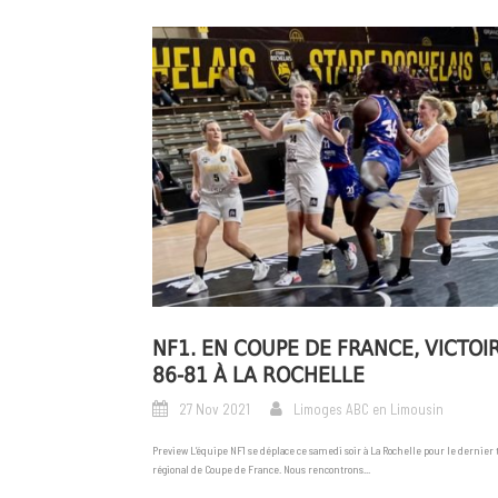
NF1. EN COUPE DE FRANCE, VICTOI
86-81 À LA ROCHELLE
27 Nov 2021
Limoges ABC en Limousin
Preview L’équipe NF1 se déplace ce samedi soir à La Rochelle pour le dernier 
régional de Coupe de France. Nous rencontrons...