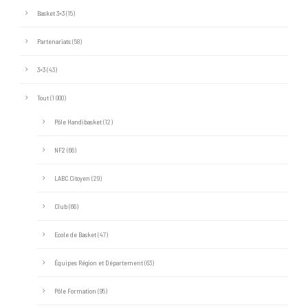
Basket 3×3
(15)
Partenariats
(58)
3×3
(43)
Tout
(1 000)
Pôle Handibasket
(12)
NF2
(66)
LABC Citoyen
(29)
Club
(66)
Ecole de Basket
(47)
Équipes Région et Département
(63)
Pôle Formation
(95)