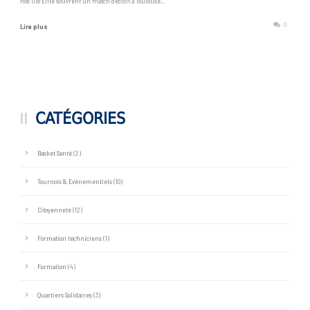
nos U18 Elite s’ouvrent un match décisif à Toulouse...
0
Lire plus
CATÉGORIES
Basket Santé
(2)
Tournois & Evénementiels
(10)
Citoyenneté
(12)
Formation techniciens
(1)
Formation
(4)
Quartiers Solidaires
(3)