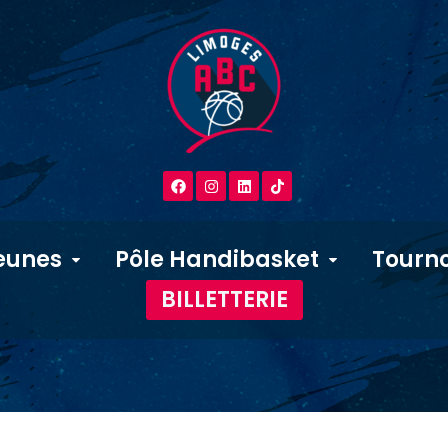
eunes
Pôle Handibasket
Tourno
BILLETTERIE