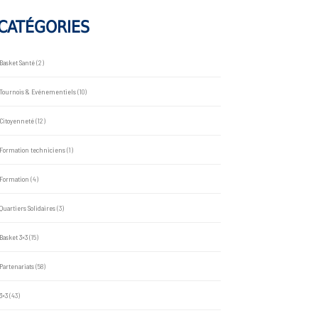
CATÉGORIES
Basket Santé
(2)
Tournois & Evénementiels
(10)
Citoyenneté
(12)
Formation techniciens
(1)
Formation
(4)
Quartiers Solidaires
(3)
Basket 3×3
(15)
Partenariats
(58)
3×3
(43)