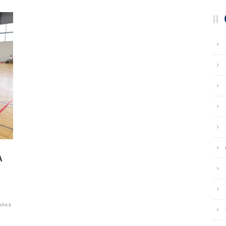
À
che à