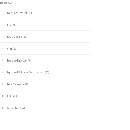
Tout
(1 000)
Pôle Handibasket
(12)
NF2
(66)
LABC Citoyen
(29)
Club
(66)
Ecole de Basket
(47)
Équipes Région et Département
(63)
Pôle Formation
(95)
NF1
(371)
Actualités
(964)