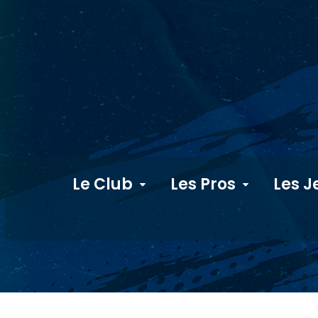
Le Club
Les Pros
Les J