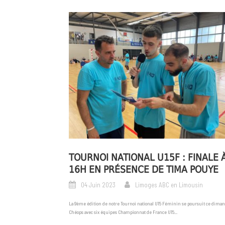
TOURNOI NATIONAL U15F : FINALE 
16H EN PRÉSENCE DE TIMA POUYE
04 Juin 2023
Limoges ABC en Limousin
La 9ème édition de notre Tournoi national U15 Féminin se poursuit ce diman
Chéops avec six équipes Championnat de France U15...