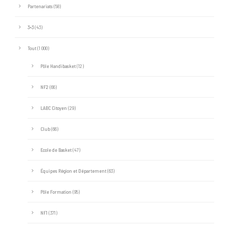
Partenariats
(58)
3×3
(43)
Tout
(1 000)
Pôle Handibasket
(12)
NF2
(66)
LABC Citoyen
(29)
Club
(66)
Ecole de Basket
(47)
Équipes Région et Département
(63)
Pôle Formation
(95)
NF1
(371)