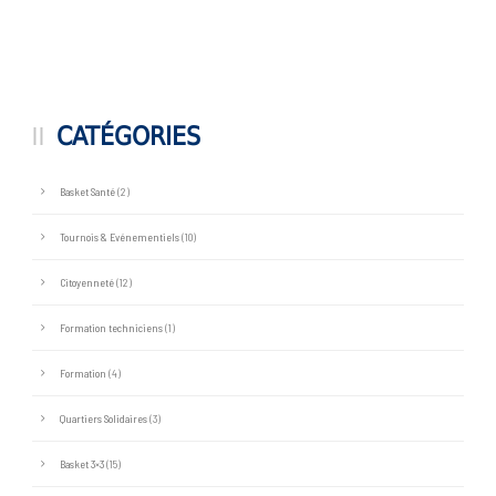
CATÉGORIES
Basket Santé
(2)
Tournois & Evénementiels
(10)
Citoyenneté
(12)
Formation techniciens
(1)
Formation
(4)
Quartiers Solidaires
(3)
Basket 3×3
(15)