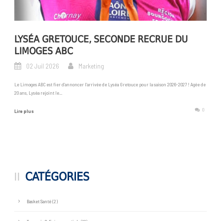
LYSÉA GRETOUCE, SECONDE RECRUE DU
LIMOGES ABC
02 Juil 2026
Marketing
Le Limoges ABC est fier d’annoncer l’arrivée de Lyséa Gretouce pour la saison 2026-2027 ! Agée de
20 ans, Lyséa rejoint le...
0
Lire plus
CATÉGORIES
Basket Santé
(2)