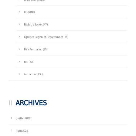
Club
(66)
Ecole de Basket
(47)
Équipes Région et Département
(63)
Pôle Formation
(95)
NF1
(371)
Actualités
(964)
ARCHIVES
juillet 2026
juin 2026