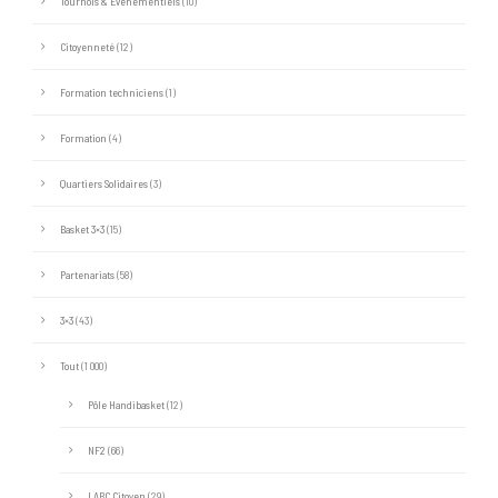
Tournois & Evénementiels
(10)
Citoyenneté
(12)
Formation techniciens
(1)
Formation
(4)
Quartiers Solidaires
(3)
Basket 3×3
(15)
Partenariats
(58)
3×3
(43)
Tout
(1 000)
Pôle Handibasket
(12)
NF2
(66)
LABC Citoyen
(29)