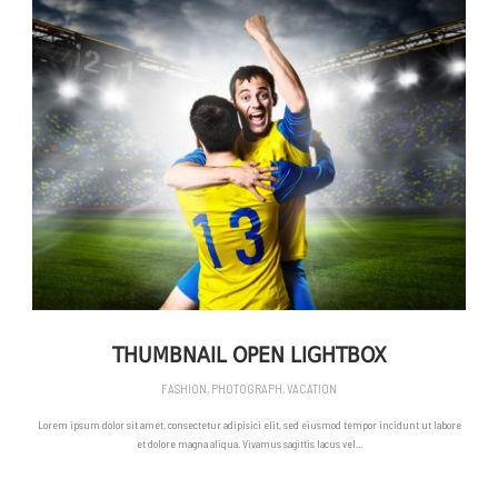
THUMBNAIL OPEN LIGHTBOX
FASHION
,
PHOTOGRAPH
,
VACATION
Lorem ipsum dolor sit amet, consectetur adipisici elit, sed eiusmod tempor incidunt ut labore
et dolore magna aliqua. Vivamus sagittis lacus vel...