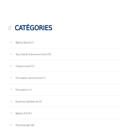
CATÉGORIES
Basket Santé
(2)
Tournois & Evénementiels
(10)
Citoyenneté
(12)
Formation techniciens
(1)
Formation
(4)
Quartiers Solidaires
(3)
Basket 3×3
(15)
Partenariats
(58)