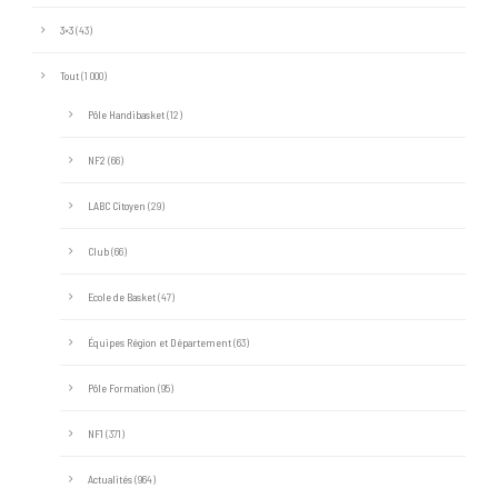
3×3
(43)
Tout
(1 000)
Pôle Handibasket
(12)
NF2
(66)
LABC Citoyen
(29)
Club
(66)
Ecole de Basket
(47)
Équipes Région et Département
(63)
Pôle Formation
(95)
NF1
(371)
Actualités
(964)