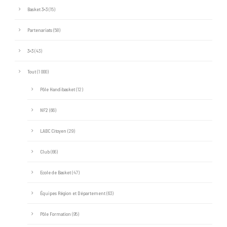
Basket 3×3
(15)
Partenariats
(58)
3×3
(43)
Tout
(1 000)
Pôle Handibasket
(12)
NF2
(66)
LABC Citoyen
(29)
Club
(66)
Ecole de Basket
(47)
Équipes Région et Département
(63)
Pôle Formation
(95)