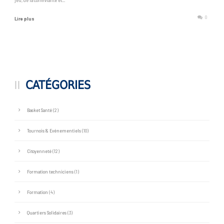
0
Lire plus
CATÉGORIES
Basket Santé
(2)
Tournois & Evénementiels
(10)
Citoyenneté
(12)
Formation techniciens
(1)
Formation
(4)
Quartiers Solidaires
(3)