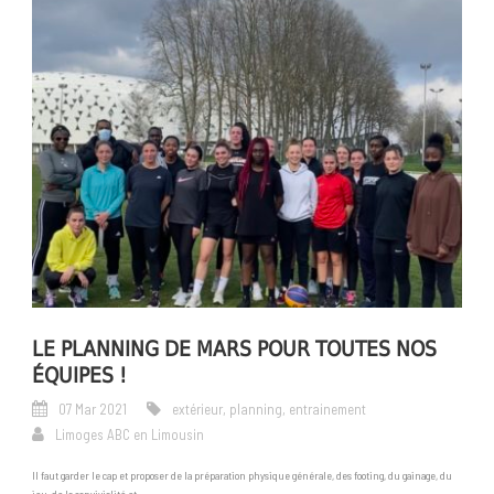
LE PLANNING DE MARS POUR TOUTES NOS
ÉQUIPES !
07 Mar 2021
extérieur
,
planning
,
entrainement
Limoges ABC en Limousin
Il faut garder le cap et proposer de la préparation physique générale, des footing, du gainage, du
jeu, de la convivialité et...